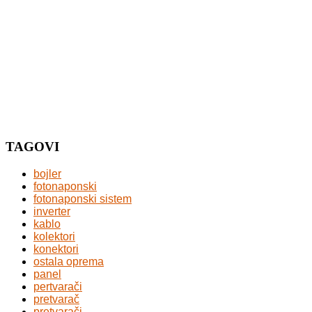
TAGOVI
bojler
fotonaponski
fotonaponski sistem
inverter
kablo
kolektori
konektori
ostala oprema
panel
pertvarači
pretvarač
pretvarači