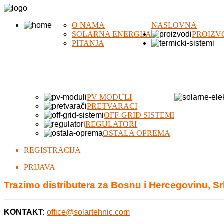
O NAMA
NASLOVNA
SOLARNA ENERGIJA
PROIZV
PITANJA
PV MODULI
PRETVARACI
OFF-GRID SISTEMI
REGULATORI
OSTALA OPREMA
REGISTRACIJA
PRIJAVA
Trazimo distributera za Bosnu i Hercegovinu, Sr
KONTAKT:
office@solartehnic.com