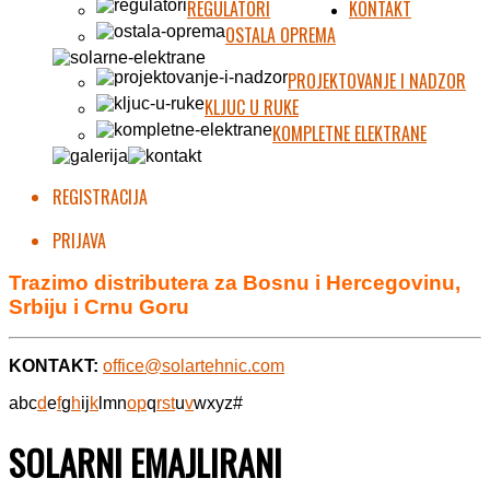
REGULATORI
KONTAKT
OSTALA OPREMA
PROJEKTOVANJE I NADZOR
KLJUC U RUKE
KOMPLETNE ELEKTRANE
REGISTRACIJA
PRIJAVA
Trazimo distributera za Bosnu i Hercegovinu,
Srbiju i Crnu Goru
KONTAKT:
office@solartehnic.com
a
b
c
d
e
f
g
h
i
j
k
l
m
n
o
p
q
r
s
t
u
v
w
x
y
z
#
SOLARNI EMAJLIRANI